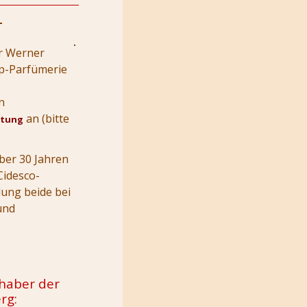
rr Werner
op-Parfümerie
n
an (bitte
atung
ber 30 Jahren
Cidesco-
dung beide bei
und
nhaber der
rg: