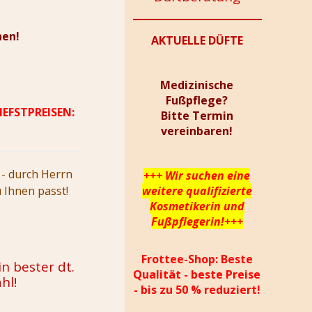
hen!
AKTUELLE DÜFTE
Medizinische
Fußpflege?
IEFSTPREISEN:
Bitte Termin
vereinbaren!
- durch Herrn
+++ Wir suchen eine
 Ihnen passt!
weitere qualifizierte
Kosmetikerin und
Fußpflegerin!+++
Frottee-Shop: Beste
n bester dt.
Qualität - beste Preise
hl!
- bis zu 50 % reduziert!