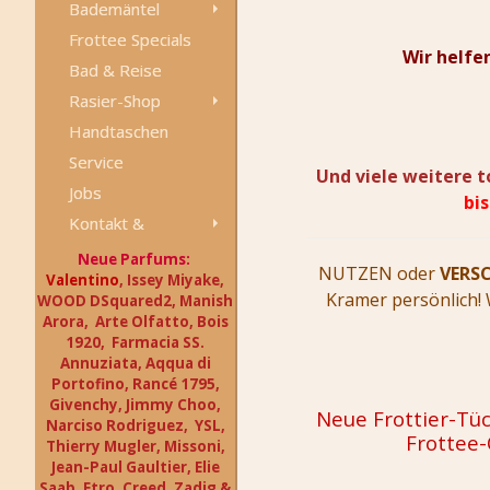
Bademäntel
Frottee Specials
Wir helfe
Bad & Reise
Rasier-Shop
Handtaschen
Service
Und viele weitere t
Jobs
bi
Kontakt &
Anfahrt
Neue Parfums:
NUTZEN oder
VERS
Valentino
, Issey Miyake,
Kramer persönlich!
WOOD DSquared2, Manish
Arora, Arte Olfatto, Bois
1920, Farmacia SS.
Annuziata, Aqqua di
Portofino, Rancé 1795,
Givenchy, Jimmy Choo,
Neue Frottier-Tüc
Narciso Rodriguez, YSL,
Frottee-
Thierry Mugler,
Missoni,
Jean-Paul
Gaultier, Elie
Saab,
Etro, Creed, Zadig &