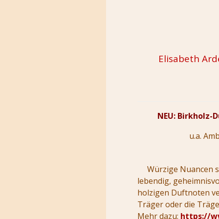
Elisabeth Ar
NEU: Birkholz-
u.a. Amb
Würzige Nuancen si
lebendig, geheimnisvo
holzigen Duftnoten ve
Träger oder die Träger
Mehr dazu:
https://