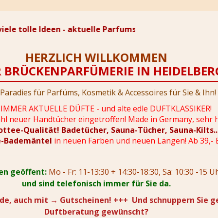
e tolle Ideen - aktuelle Parfums, alte Duftklassiker, Ac
HERZLICH WILLKOMMEN
R BRÜCKENPARFÜMERIE IN HEIDELBERG
Paradies für Parfüms, Kosmetik & Accessoires
für Sie & Ihn!
IMMER AKTUELLE DÜFTE - und alte edle DUFTKLASSIKER!
l neuer Handtücher eingetroffen! Made in Germany, sehr 
ottee-Qualität! Badetücher, Sauna-Tücher, Sauna-Kilts...
e-Bademäntel
in neuen Farben und neuen Längen! Ab 39,- 
en geöffent:
Mo - Fr: 11-13:30 + 14:30-18:30,
Sa: 10:30 -15 U
und sind telefonisch immer für Sie da.
de, auch mit
→ Gutscheinen! +++
Und schnuppern Sie ge
Duftberatung gewünscht?