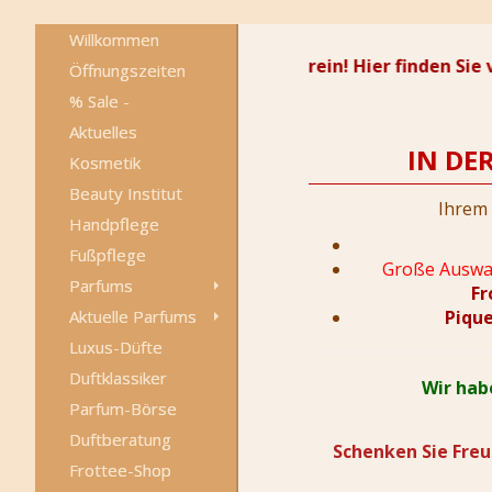
Willkommen
es Geschenk? Schnuppern Sie herein! Hier finden Sie viel
Öffnungszeiten
% Sale -
Angebote
Aktuelles
IN DE
Kosmetik
Beauty Institut
Ihrem 
Handpflege
Fußpflege
Große Auswah
Parfums
Fr
Piqu
Aktuelle Parfums
Luxus-Düfte
Duftklassiker
Wir hab
Parfum-Börse
Duftberatung
Schenken Sie Freu
Frottee-Shop