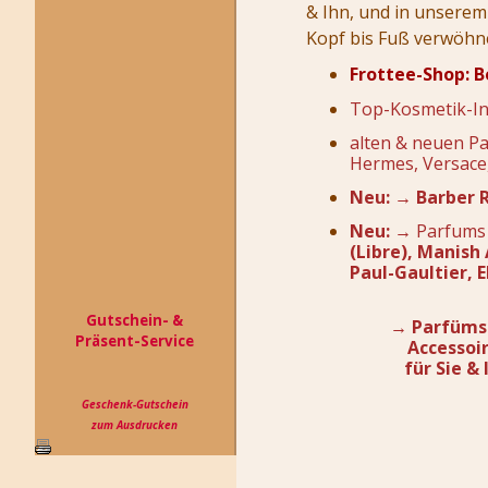
& Ihn, und in unsere
Kopf bis Fuß verwöhn
Frottee-Shop: B
Top-Kosmetik-In
alten & neuen Pa
Hermes, Versace,
Neu:
→ Barber R
Neu:
→ Parfums
(Libre),
Manish 
Paul-Gaultier, E
Gutschein- &
→
Parfüms
Präsent-Service
Accessoi
für Sie & 
Geschenk-Gutschein
zum Ausdrucken