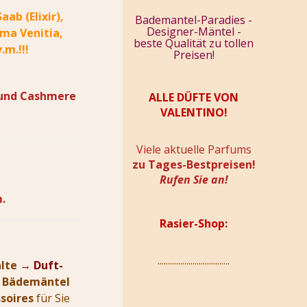
ab (Elixir),
Bademantel-Paradies -
Designer-Mäntel -
lma Venitia,
beste Qualität zu tollen
.m.!!!
Preisen!
n und Cashmere
ALLE DÜFTE VON
VALENTINO!
Viele aktuelle Parfums
zu Tages-Bestpreisen!
Rufen Sie an!
m.
Rasier-Shop:
...................................
alte
→
Duft-
e
Bädemäntel
soires
für Sie