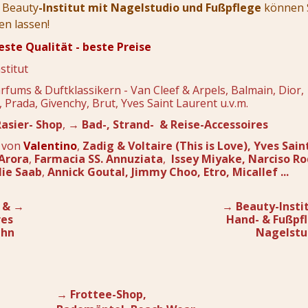
m Beauty
-Institut mit Nagelstudio und Fußpflege
können S
en lassen!
este Qualität - beste Preise
stitut
rfums & Duftklassikern - Van Cleef & Arpels, Balmain, Dior,
 Prada, Givenchy, Brut, Yves Saint Laurent u.v.m.
asier- Shop
,
→ Bad-, Strand- & Reise-Accessoires
 von
Valentino
,
Zadig & Voltaire
(This is Love)
, Yves Sai
Arora
,
Farmacia SS. Annuziata
,
Issey Miyake, Narciso Ro
lie Saab
,
Annick Goutal, Jimmy Choo,
Etro, Micallef ...
 &
→
→
Beauty-Insti
res
Hand- & Fußpfl
Ihn
Nagelstu
→ Frottee-Shop,