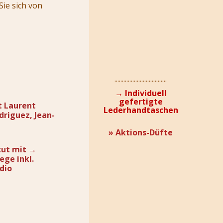
ie sich von
...................................
→ Individuell
gefertigte
nt Laurent
Lederhandtaschen
driguez, Jean-
» Aktions-Düfte
tut mit
→
ege inkl.
dio