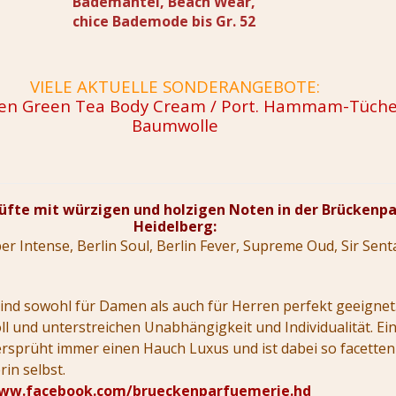
Bademäntel, Beach Wear,
chice Bademode bis Gr. 52
VIELE AKTUELLE SONDERANGEBOTE:
den Green Tea Body Cream / Port. Hammam-Tüche
Baumwolle
Düfte mit würzigen und holzigen Noten in der Brückenp
Heidelberg:
er Intense, Berlin Soul, Berlin Fever, Supreme Oud, Sir Sent
nd sowohl für Damen als auch für Herren perfekt geeignet.
ll und unterstreichen Unabhängigkeit und Individualität. Ei
rsprüht immer einen Hauch Luxus und ist dabei so facetten
in selbst.
www.facebook.com/brueckenparfuemerie.hd