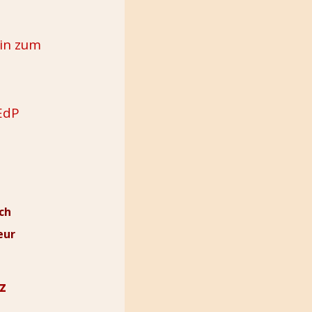
ein zum
 EdP
ch
eur
z