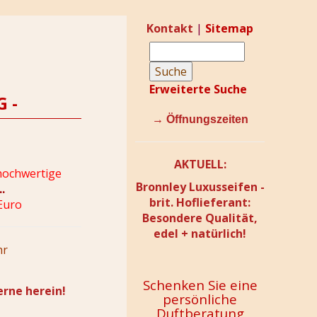
Kontakt
|
Sitemap
cessoires und mehr!
Wir freuen uns auf Sie!
Oder nutzen Si
Erweiterte Suche
 -
→
Öffnungszeiten
AKTUELL:
hochwertige
Bronnley Luxusseifen -
.
brit. Hoflieferant:
Euro
Besondere Qualität,
edel + natürlich!
hr
Schenken Sie eine
rne herein!
persönliche
Duftberatung