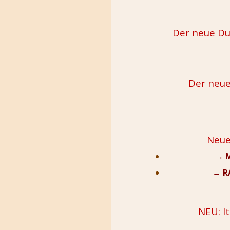
Der neue Duf
Der neue
Neue
→ M
→ RA
NEU: I