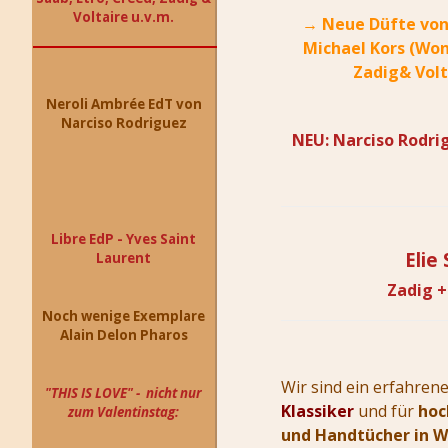
Voltaire u.v.m.
→
Neue Düfte
von
Michael Kors (Won
Zadig& Volt
Neroli Ambrée EdT von
Narciso Rodriguez
NEU:
Narciso Rodri
Libre EdP - Yves Saint
Elie
Laurent
Zadig +
Noch wenige Exemplare
Alain Delon Pharos
Wir sind ein erfahren
"THIS IS LOVE" - nicht nur
Klassiker
und für
hoc
zum Valentinstag:
und Handtücher in 