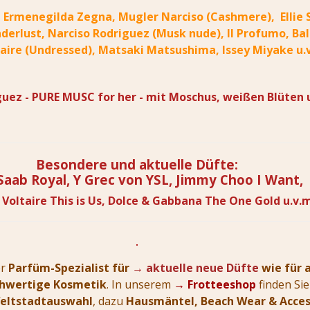
 Ermenegilda Zegna, Mugler Narciso (Cashmere), Ellie Sa
derlust, Narciso Rodriguez (Musk nude), Il Profumo, Ba
aire (Undressed), Matsaki Matsushima, Issey Miyake u.v
gue
z - PURE MUSC for her - mit Moschus, weißen Blüte
Besondere und aktuelle Düfte:
 Saab Royal,
Y Grec von YSL, Jimmy Choo I Want,
 Voltaire This is Us, Dolce & Gabbana The One Gold
u.v.
er
Parfüm-Spezialist für
→ aktuelle neue Düfte
wie für 
hwertige Kosmetik
. In unserem
→ Frotteeshop
finden Si
Weltstadtauswahl
, dazu
Hausmäntel, Beach Wear &
Acces