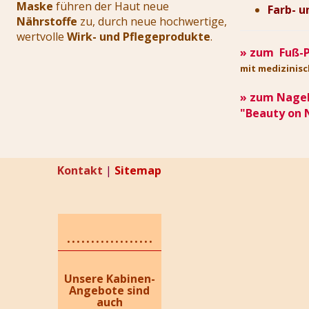
Maske
führen der Haut neue
Farb- u
Nährstoffe
zu, durch neue hochwertige,
wertvolle
Wirk- und Pflegeprodukte
.
» zum Fuß-P
mit medizinis
» zum Nagel
"Beauty on 
Kontakt
|
Sitemap
..................
Unsere Kabinen-
Angebote sind
auch