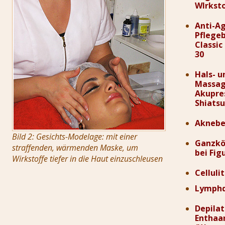
WIrkst
Anti-A
Pflege
Classic
30
Hals- u
Massag
Akupre
Shiats
Aknebe
Bild 2: Gesichts-Modelage: mit einer
Ganzkö
straffenden, wärmenden Maske, um
bei Fi
Wirkstoffe tiefer in die Haut einzuschleusen
Celluli
Lymphd
Depilat
Enthaa