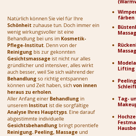
(Warm
Wimper
färben
Natürlich können Sie viel für Ihre
Schönheit
zuhause tun. Doch immer ein
Büsten
wenig wirkungsvoller ist eine
Massa
Behandlung bei uns im
Kosmetik-
Rücken
Pflege-Institut
. Denn von der
Massa
Reinigung
bis zur gekonnten
Gesichtsmassage
ist nicht nur alles
Modela
gründlicher und intensiver, alles wirkt
Lifting
auch besser, weil Sie sich während der
Behandlung
so richtig entspannen
Peelin
können und Zeit haben, sich
von innen
Schlei
heraus zu erholen
.
Aller Anfang einer
Behandlung
in
Tag- u
Makeu
unserem
Institut
ist die sorgfältige
Analyse Ihres Haupttyps
. Eine darauf
Hochze
abgestimmte individuelle
Festma
Gesichtsbehandlung
bringt porentiefe
Hausbe
Reinigung. Peeling, Massage
und