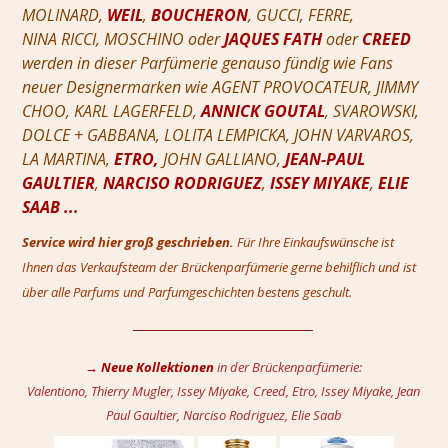
MOLINARD,
WEIL
,
BOUCHERON
, GUCCI, FERRE,
NINA RICCI, MOSCHINO oder
JAQUES FATH
oder
CREED
werden in dieser Parfümerie genauso fündig wie Fans
neuer Designermarken wie
AGENT PROVOCATEUR, JIMMY
CHOO, KARL LAGERFELD,
ANNICK GOUTAL
, SVAROWSKI,
DOLCE + GABBANA, LOLITA LEMPICKA, JOHN VARVAROS,
LA MARTINA,
ETRO,
JOHN GALLIANO,
JEAN-PAUL
GAULTIER
,
NARCISO RODRIGUEZ
,
ISSEY MIYAKE
,
ELIE
SAAB ...
Service wird hier groß geschrieben.
Für Ihre Einkaufswünsche ist
Ihnen das Verkaufsteam der Brückenparfümerie gerne behilflich und ist
über alle Parfums und Parfumgeschichten bestens geschult.
____________________________________
→ Neue Kollektionen
in der Brückenparfümerie:
Valentiono, Thierry Mugler, Issey Miyake, Creed, Etro, Issey Miyake, Jean
Paul Gaultier, Narciso Rodriguez, Elie Saab