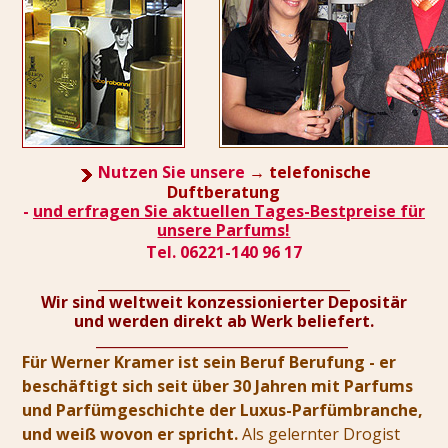
Nutzen Sie unsere
→ telefonische
Duftberatung
-
und erfragen Sie aktuellen Tages-Bestpreise für
unsere Parfums!
Tel. 06221-140 96 17
____________________________________
Wir sind weltweit konzessionierter Depositär
und werden direkt ab Werk beliefert.
____________________________________
Für Werner Kramer ist sein Beruf Berufung - er
beschäftigt sich seit über 30 Jahren mit Parfums
und Parfümgeschichte der Luxus-Parfümbranche,
und weiß wovon er spricht.
Als gelernter Drogist