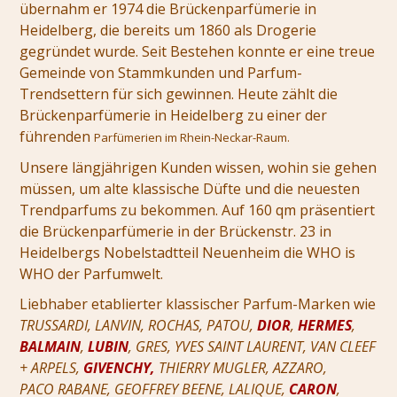
übernahm er 1974 die Brückenparfümerie in
Heidelberg, die bereits um 1860 als Drogerie
gegründet wurde. Seit Bestehen konnte er eine treue
Gemeinde von Stammkunden und Parfum-
Trendsettern für sich gewinnen. Heute zählt die
Brückenparfümerie in Heidelberg zu einer der
führenden
Parfümerien im Rhein-Neckar-Raum.
Unsere längjährigen Kunden wissen, wohin sie gehen
müssen, um alte klassische Düfte und die neuesten
Trendparfums zu bekommen. Auf 160 qm präsentiert
die Brückenparfümerie in der Brückenstr. 23 in
Heidelbergs Nobelstadtteil Neuenheim die WHO is
WHO der Parfumwelt.
Liebhaber etablierter klassischer Parfum-Marken wie
TRUSSARDI, LANVIN, ROCHAS, PATOU,
DIOR
,
HERMES
,
BALMAIN
,
LUBIN
, GRES, YVES SAINT LAURENT, VAN CLEEF
+ ARPELS,
GIVENCHY,
THIERRY MUGLER, AZZARO,
PACO RABANE, GEOFFREY BEENE, LALIQUE,
CARON
,